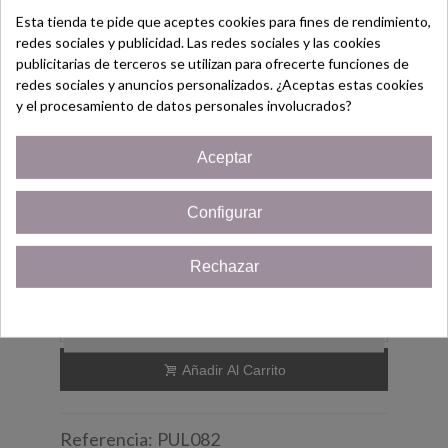
🎁Regalo para: mamá, novia, esposa,
Esta tienda te pide que aceptes cookies para fines de rendimiento,
mujer, hija, amiga, abuela, hermana, tía,
redes sociales y publicidad. Las redes sociales y las cookies
¡Bienvenido/a!
publicitarias de terceros se utilizan para ofrecerte funciones de
etc.
redes sociales y anuncios personalizados. ¿Aceptas estas cookies
Regístrate hoy y consigue un
y el procesamiento de datos personales involucrados?
Eventos: San Valentín, Cumpleaños, Día
Cupón
¡5% de descuento!
de la madre, Navidad, Regalo de empresa,
Aceptar
Solo por ser nuevo cliente!
Compromiso.
Configurar
¡Quiero mi cupón!
12,95 €
(impuestos inc.)
Rechazar
Últimas unidades en stock
1 Artículo
Cerrar
-
+
Añadir Al Carrito
Referencia:
PUL082