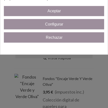
(impuestos inc.)
3,95 €
Cupón
¡5% de descuento!
Colección digital de
Aceptar
Solo por ser nuevo cliente!
papeles para
scrapbooking "Fondos
Configurar
¡Quiero mi cupón!
Encaje Grises" en formato
Din A-4. Imprimibles.
Rechazar
Cerrar
Añadir Al Carrito
Vista Rápida
Fondos "Encaje Verde Y Verde
Oliva"
(impuestos inc.)
3,95 €
Colección digital de
papeles para