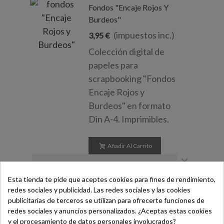
Fondos "Encaje Rojos Y
Burdeos"
(impuestos inc.)
3,95 €
Colección digital de
papeles para
scrapbooking "Fondos
Encaje Rojos y
Burdeos" en formato
Din A-4. Imprimibles.
Añadir Al Carrito
×
Vista Rápida
Esta tienda te pide que aceptes cookies para fines de rendimiento,
redes sociales y publicidad. Las redes sociales y las cookies
¡Bienvenido/a!
publicitarias de terceros se utilizan para ofrecerte funciones de
Fondos "Encaje Grises"
redes sociales y anuncios personalizados. ¿Aceptas estas cookies
Regístrate hoy y consigue un
y el procesamiento de datos personales involucrados?