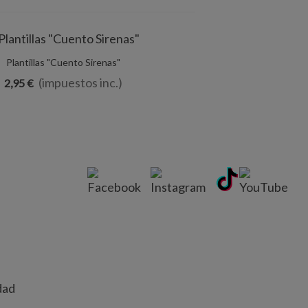
Añadir Al Carrito
Plantillas "Cuento Sirenas"
(impuestos inc.)
2,95 €
dad