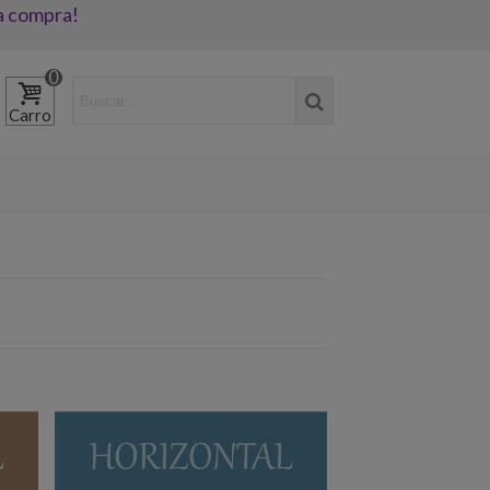
a compra!
0
Carro