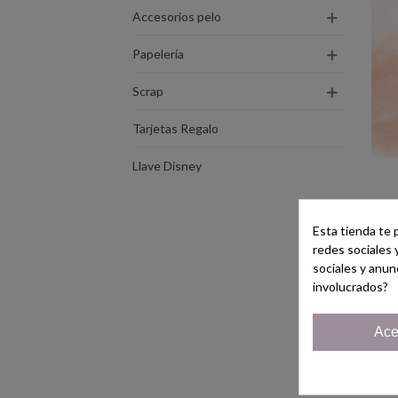
Accesorios pelo
Papelería
Scrap
Tarjetas Regalo
Llave Disney
P
Esta tienda te 
redes sociales 
sociales y anun
involucrados?
Ace