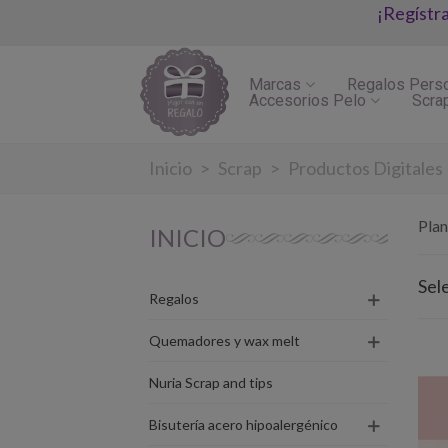
¡Regístr
Marcas
Regalos Pers
Accesorios Pelo
Scra
Inicio
>
Scrap
>
Productos Digitales
Plan
INICIO
Sel
Regalos
Quemadores y wax melt
Nuria Scrap and tips
Bisutería acero hipoalergénico