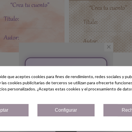
×
¡Bienvenido/a!
lantillas "Cuento Mundo Mágico"
Añadir Al Carrito
Plantillas "Cuento El Jardín
Añadir Al Carrito
Encantado"
pide que aceptes cookies para fines de rendimiento, redes sociales y publ
(impuestos inc.)
(impuestos inc.)
2,95 €
2,95 €
Regístrate hoy y consigue un
y las cookies publicitarias de terceros se utilizan para ofrecerte funcion
Cupón
¡5% de descuento!
cios personalizados. ¿Aceptas estas cookies y el procesamiento de dato
Solo por ser nuevo cliente!
ptar
Configurar
Rech
Añadir Al Carrito
Plantillas "Cuento Futbol"
¡Quiero mi cupón!
(impuestos inc.)
2,95 €