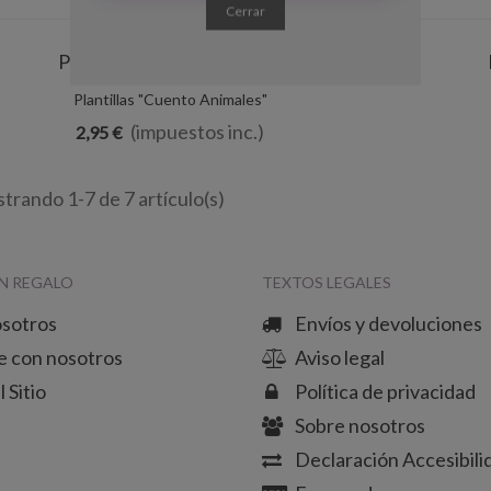
Cerrar
Plantillas "Cuento Animales"
Añadir Al Carrito
(impuestos inc.)
2,95 €
trando 1-7 de 7 artículo(s)
N REGALO
TEXTOS LEGALES
osotros
Envíos y devoluciones
e con nosotros
Aviso legal
 Sitio
Política de privacidad
Sobre nosotros
Declaración Accesibili