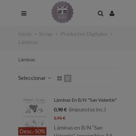
Inicio
>
Scrap
>
Productos Digitales
>
Láminas
Láminas
Seleccionar
Láminas En B/N "San Valentín"
(impuestos inc.)
0,98 €
1,95 €
Láminas en B/N "San
Desc.
-50%
Valentín". Imprimibles A4.