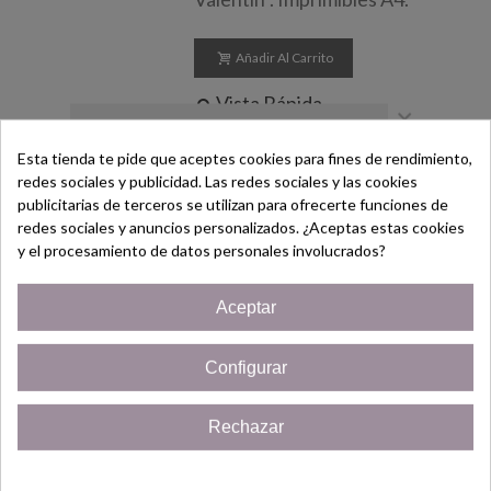
Añadir Al Carrito
Vista Rápida
×
Esta tienda te pide que aceptes cookies para fines de rendimiento,
redes sociales y publicidad. Las redes sociales y las cookies
Láminas En Color "San
¡Bienvenido/a!
publicitarias de terceros se utilizan para ofrecerte funciones de
Valentín"
redes sociales y anuncios personalizados. ¿Aceptas estas cookies
Regístrate hoy y consigue un
y el procesamiento de datos personales involucrados?
(impuestos inc.)
1,98 €
Cupón
¡5% de descuento!
3,95 €
Aceptar
Desc.
-50%
Solo por ser nuevo cliente!
Láminas en color "San
Valentín". Imprimibles A4.
Configurar
¡Quiero mi cupón!
Añadir Al Carrito
Rechazar
Cerrar
Vista Rápida