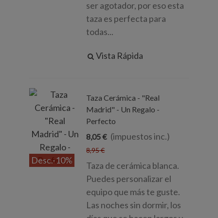
ser agotador, por eso esta
taza es perfecta para
todas...
Vista Rápida
Taza Cerámica - "Real
Madrid" - Un Regalo -
Perfecto
(impuestos inc.)
8,05 €
8,95 €
Desc.
-10%
Taza de cerámica blanca.
Puedes personalizar el
equipo que más te guste.
Las noches sin dormir, los
días que se hacen largos y