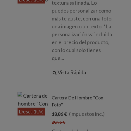
textura satinada. Lo
puedes personalizar como
más te guste, con una foto,
una imagen o un texto. *La
personalización va incluida
en el precio del producto,
con lo cual solo tienes
que...
Vista Rápida
Cartera De Hombre "Con
Foto"
Desc.
-10%
(impuestos inc.)
18,86 €
20,95 €