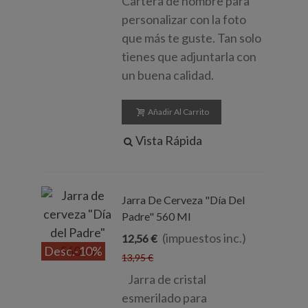
Cartera de hombre para
personalizar con la foto
que más te guste. Tan solo
tienes que adjuntarla con
un buena calidad.
Añadir Al Carrito
Vista Rápida
Jarra De Cerveza "Día Del
Padre" 560 Ml
(impuestos inc.)
12,56 €
Desc.
-10%
13,95 €
Jarra de cristal
esmerilado para