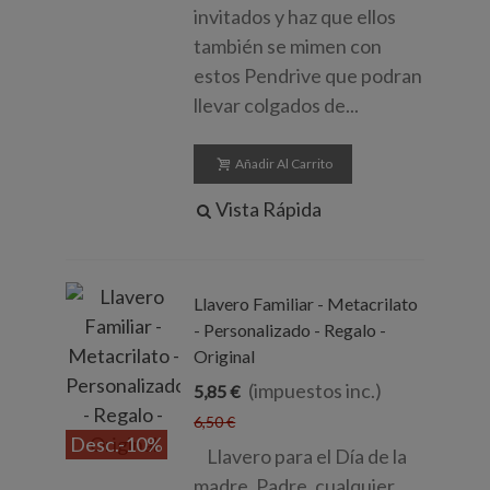
invitados y haz que ellos
también se mimen con
estos Pendrive que podran
llevar colgados de...
Añadir Al Carrito
Vista Rápida
Llavero Familiar - Metacrilato
- Personalizado - Regalo -
Original
(impuestos inc.)
5,85 €
6,50 €
Desc.
-10%
Llavero para el Día de la
madre, Padre, cualquier