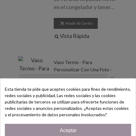
en el congelador y tener...
Añadir Al Carrito
Vista Rápida
Vaso Termo - Para
Personalizar Con Una Foto -
×
Regalo - Especial - Único
(impuestos inc.)
17,96 €
Esta tienda te pide que aceptes cookies para fines de rendimiento,
19,95 €
redes sociales y publicidad. Las redes sociales y las cookies
¡Bienvenido/a!
publicitarias de terceros se utilizan para ofrecerte funciones de
Vaso Termo de Viaje, ideal
redes sociales y anuncios personalizados. ¿Aceptas estas cookies
Desc.
-10%
para regalar. 【Almacenar
Regístrate hoy y consigue un
y el procesamiento de datos personales involucrados?
Cupón
¡5% de descuento!
Bebidas Calientes o
Frías】:Copas de vino de
Aceptar
Solo por ser nuevo cliente!