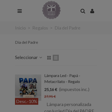
Inicio
>
Regalos
>
Día del Padre
Día del Padre
Seleccionar
Lámpara Led - Papá -
Metacrilato - Regalo
(impuestos inc.)
25,16 €
27,95 €
Desc.
-10%
Lámpara personalizada
con luz led Día del PADRE,