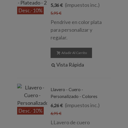
(impuestos inc.)
5,36 €
Desc.
-10%
5,95 €
Pendrive en color plata
para personalizar y
regalar.
Añadir Al Carrito
Vista Rápida
Llavero - Cuero -
Personalizado - Colores
(impuestos inc.)
6,26 €
Desc.
-10%
6,95 €
LLavero de cuero