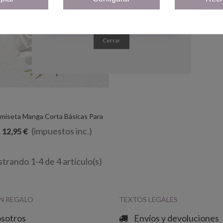
¡Quiero mi cupón!
Cerrar
miseta Manga Corta Básicas Para
Vista Rápida
a La Familia - "Disney 2025 Tryp" -
(impuestos inc.)
12,95 €
100% Algodón - Regalo
trando 1-4 de 4 artículo(s)
N REGALO
TEXTOS LEGALES
osotros
Envíos y devoluciones