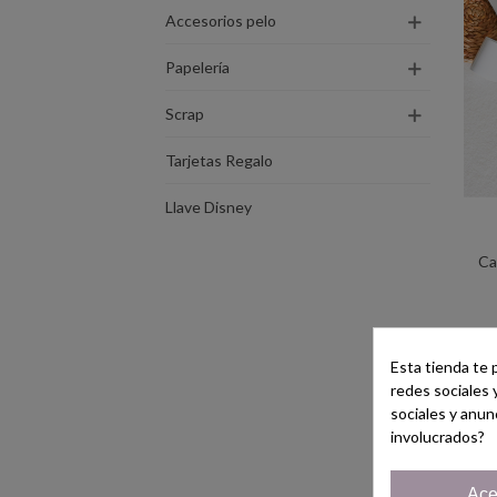
Accesorios pelo
Papelería
Scrap
Tarjetas Regalo
Llave Disney
Ca
To
Esta tienda te 
redes sociales 
sociales y anun
involucrados?
Ace