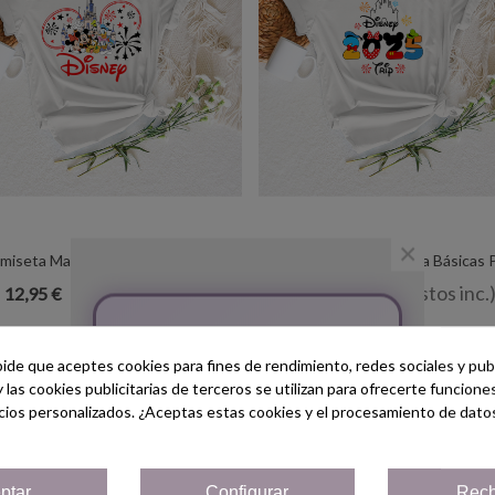
×
miseta Manga Corta Básicas Para
Vista Rápida
Camiseta Manga Corta Básicas 
Vista Rápida
da La Familia - "Disney " - Regalo -
Toda La Familia - "Disney 2025 Tri
(impuestos inc.)
(impuestos inc.
12,95 €
12,95 €
Disneyland París
Regalo - Disneyland París
¡Bienvenido/a!
pide que aceptes cookies para fines de rendimiento, redes sociales y publ
Regístrate hoy y consigue un
y las cookies publicitarias de terceros se utilizan para ofrecerte funcion
Cupón
¡5% de descuento!
cios personalizados. ¿Aceptas estas cookies y el procesamiento de dato
Solo por ser nuevo cliente!
ptar
Configurar
Rech