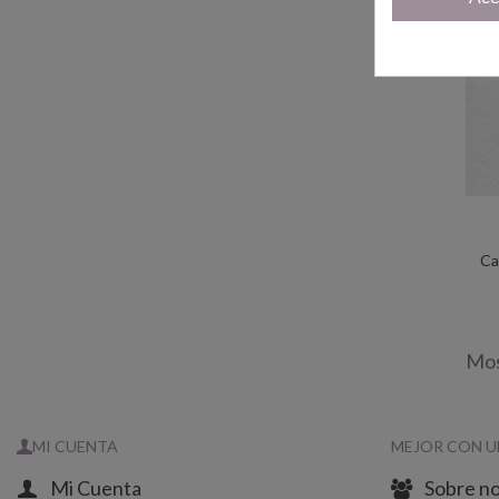
Ca
Tod
Mos
MI CUENTA
MEJOR CON U
Mi Cuenta
Sobre n