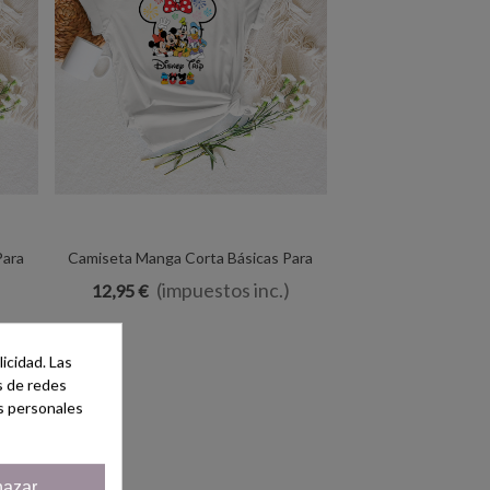
Para
Camiseta Manga Corta Básicas Para
Vista Rápida
p" -
Toda La Familia - "Disney 2025 Tryp" -
)
(impuestos inc.)
12,95 €
100% Algodón - Regalo
icidad. Las
es de redes
s personales
azar