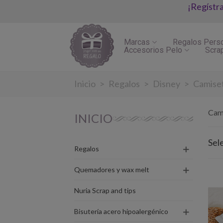
¡Regístr
Marcas
Regalos Pers
Accesorios Pelo
Scra
Inicio
>
Regalos
>
Disney
>
Camise
Cam
INICIO
Sel
Regalos
Quemadores y wax melt
Nuria Scrap and tips
Bisutería acero hipoalergénico