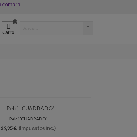
a compra!
0
Carro
Añadir Al Carrito
Reloj "CUADRADO"
(impuestos inc.)
29,95 €