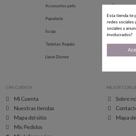
Accesorios pelo
Esta tienda te 
Papelería
redes sociales 
sociales y anun
Scrap
involucrados?
Tarjetas Regalo
Ace
Mos
Llave Disney
MI CUENTA
MEJOR CON U
Mi Cuenta
Sobre n
Nuestras tiendas
Contact
Mapa del sitio
Mapa del
Mis Pedidos