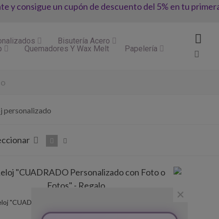
ate y consigue un cupón de descuento del 5% en tu primer
onalizados
Bisutería Acero
p
Quemadores Y Wax Melt
Papelería
do
j personalizado
eccionar
×
loj "CUADRADO Personalizado Con Foto O Fotos" -
Vista Rápida
Regalo
(impuestos inc.)
29,95 €