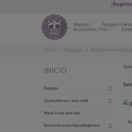
¡Regístr
Marcas
Regalos Pers
Accesorios Pelo
Scra
Inicio
>
Regalos
>
Reloj personaliza
Relo
INICIO
Sel
Regalos
Quemadores y wax melt
Nuria Scrap and tips
Re
Bisutería acero hipoalergénico