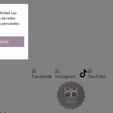
icidad. Las
es de redes
s personales
azar