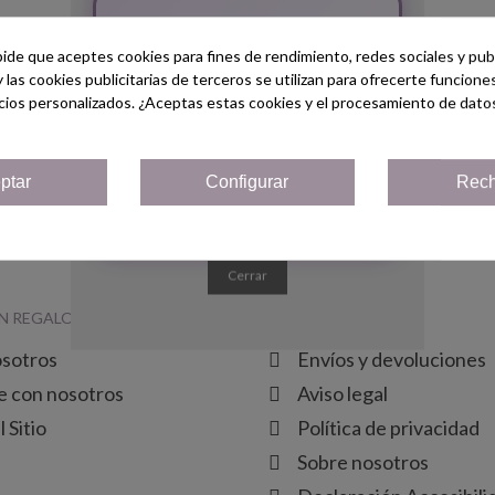
¡Bienvenido/a!
pide que aceptes cookies para fines de rendimiento, redes sociales y publ
Regístrate hoy y consigue un
y las cookies publicitarias de terceros se utilizan para ofrecerte funcion
Cupón
¡5% de descuento!
cios personalizados. ¿Aceptas estas cookies y el procesamiento de dato
Añadir Al Carrito
Reloj "ENGRANAJE"
(impuestos inc.)
29,95 €
Solo por ser nuevo cliente!
ptar
Configurar
Rech
¡Quiero mi cupón!
trando 1-3 de 3 artículo(s)
Cerrar
N REGALO
TEXTOS LEGALES
osotros
Envíos y devoluciones
e con nosotros
Aviso legal
 Sitio
Política de privacidad
Sobre nosotros