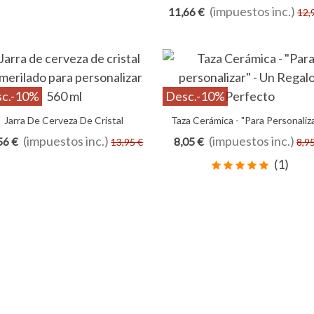
Más Te Guste - Un Regalo - Perf
(impuestos inc.)
11,66 €
12,
c.
-10%
Desc.
-10%
Jarra De Cerveza De Cristal
Añadir Al Carrito
Taza Cerámica - "Para Personaliza
Añadir Al Carrito
erilado Para Personalizar 560 Ml
Un Regalo - Perfecto
(impuestos inc.)
(impuestos inc.)
56 €
8,05 €
13,95 €
8,9
(1)