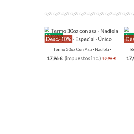
Nuevo
Nu
Desc.
-10%
Des
Termo 30oz Con Asa - Nadiela -
Añadir Al Carrito
B
Regalo - Especial - Único
(impuestos inc.)
17,96 €
17,
19,95 €