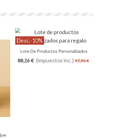
Desc.
-10%
Lote De Productos Personalizados
Añadir Al Carrito
Para Regalo
(impuestos inc.)
88,16 €
97,95 €
 Que