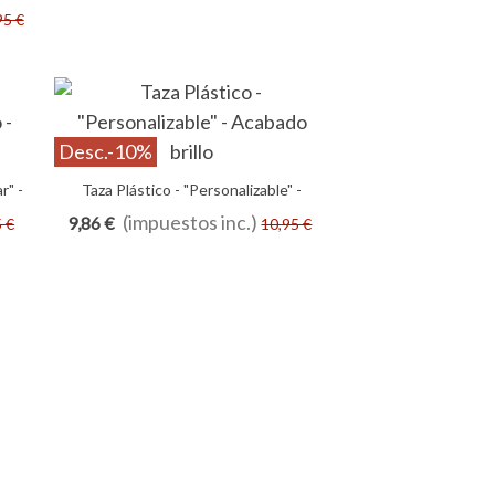
ecto
95 €
Desc.
-10%
r" -
Taza Plástico - "Personalizable" -
Añadir Al Carrito
Acabado Brillo
(impuestos inc.)
9,86 €
5 €
10,95 €