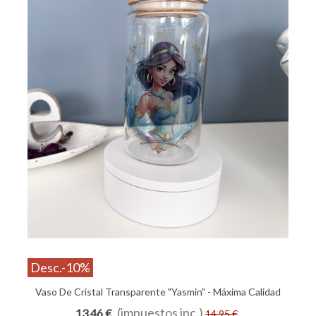
Desc.
-10%
Vaso De Cristal Transparente "Yasmin" - Máxima Calidad
Añadir Al Carrito
(impuestos inc.)
13,46 €
14,95 €