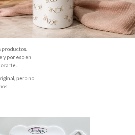
e productos.
e y por eso en
orarte.
iginal, pero no
mos.