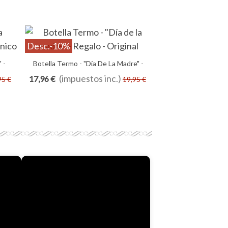
Desc.
-10%
 -
Botella Termo - "Día De La Madre" -
Vista Rápida
Regalo - Original
(impuestos inc.)
17,96 €
95 €
19,95 €