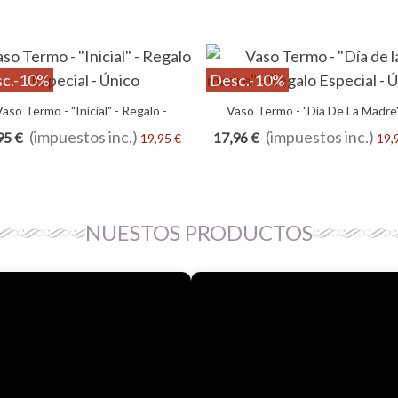
c.
-10%
Desc.
-10%
Vaso Termo - "Inicial" - Regalo -
Añadir Al Carrito
Vaso Termo - "Día De La Madre"
Añadir Al Carrito
Especial - Único
Regalo Especial - Único
(impuestos inc.)
(impuestos inc.)
95 €
17,96 €
19,95 €
19,
NUESTOS PRODUCTOS