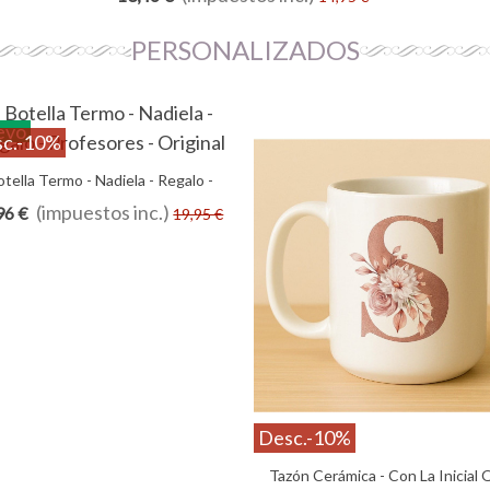
PERSONALIZADOS
evo
c.
-10%
otella Termo - Nadiela - Regalo -
Añadir Al Carrito
Profesores - Original
(impuestos inc.)
96 €
19,95 €
Desc.
-10%
Tazón Cerámica - Con La Inicial
Añadir Al Carrito