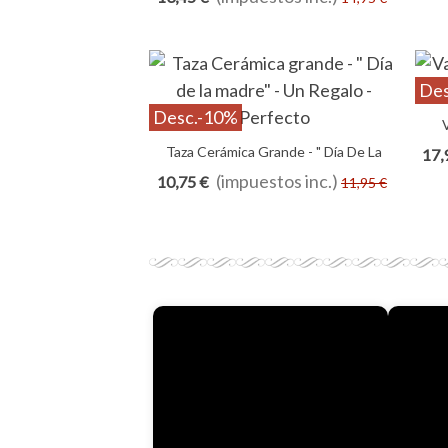
Des
Desc.
-10%
Taza Cerámica Grande - " Día De La
Vista Rápida
17,
Madre" - Un Regalo - Perfecto
(impuestos inc.)
10,75 €
11,95 €