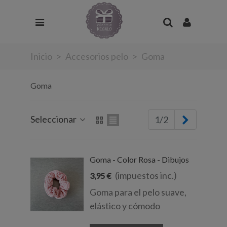
Inicio
>
Accesorios pelo
>
Goma
Goma
Siguient
Seleccionar
1/2
Goma - Color Rosa - Dibujos
(impuestos inc.)
3,95 €
Goma para el pelo suave,
elástico y cómodo