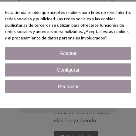
×
Goma Para El Pelo - Color
Negro
Esta tienda te pide que aceptes cookies para fines de rendimiento,
(impuestos inc.)
redes sociales y publicidad. Las redes sociales y las cookies
3,95 €
¡Bienvenido/a!
publicitarias de terceros se utilizan para ofrecerte funciones de
Goma para el pelo suave,
redes sociales y anuncios personalizados. ¿Aceptas estas cookies
Regístrate hoy y consigue un
elástico y cómodo.
y el procesamiento de datos personales involucrados?
Cupón
¡5% de descuento!
Aceptar
Añadir Al Carrito
Solo por ser nuevo cliente!
Vista Rápida
Configurar
¡Quiero mi cupón!
Rechazar
Goma Para El Pelo - Colores
Cerrar
(impuestos inc.)
2,95 €
Goma para el pelo suave,
elástico y cómodo.