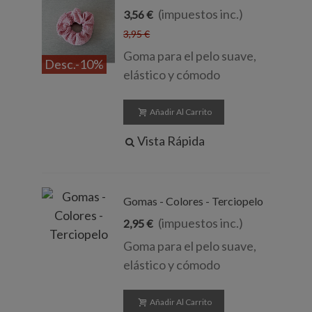
(impuestos inc.)
3,56 €
3,95 €
Goma para el pelo suave,
Desc.
-10%
elástico y cómodo
Añadir Al Carrito
Vista Rápida
Gomas - Colores - Terciopelo
(impuestos inc.)
2,95 €
Goma para el pelo suave,
elástico y cómodo
Añadir Al Carrito