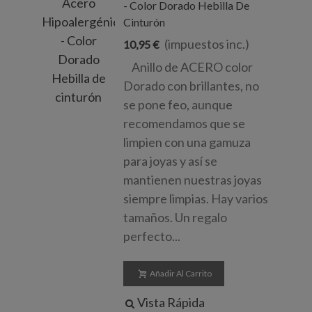
- Color Dorado Hebilla De
Cinturón
(impuestos inc.)
10,95 €
Anillo de ACERO color
Dorado con brillantes, no
se pone feo, aunque
recomendamos que se
limpien con una gamuza
para joyas y así se
mantienen nuestras joyas
siempre limpias. Hay varios
tamaños. Un regalo
perfecto...
Añadir Al Carrito
Vista Rápida