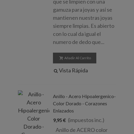
que se limpien con una
gamuza para joyas y así se
mantienen nuestras joyas
siempre limpias. Es abierto
con lo cual da igual el
numero de dedo que...
Añadir Al Carrito
Vista Rápida
Anillo - Acero Hipoalergenico-
Color Dorado - Corazones
Enlazados
(impuestos inc.)
9,95 €
Anillo de ACERO color