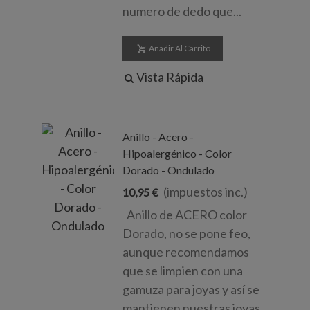
numero de dedo que...
Añadir Al Carrito
Vista Rápida
Anillo - Acero -
Hipoalergénico - Color
Dorado - Ondulado
(impuestos inc.)
10,95 €
Anillo de ACERO color
Dorado, no se pone feo,
aunque recomendamos
que se limpien con una
gamuza para joyas y así se
mantienen nuestras joyas