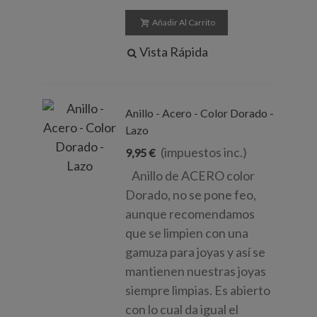
Añadir Al Carrito
Vista Rápida
Anillo - Acero - Color Dorado -
Lazo
(impuestos inc.)
9,95 €
Anillo de ACERO color
Dorado, no se pone feo,
aunque recomendamos
que se limpien con una
gamuza para joyas y así se
mantienen nuestras joyas
siempre limpias. Es abierto
con lo cual da igual el