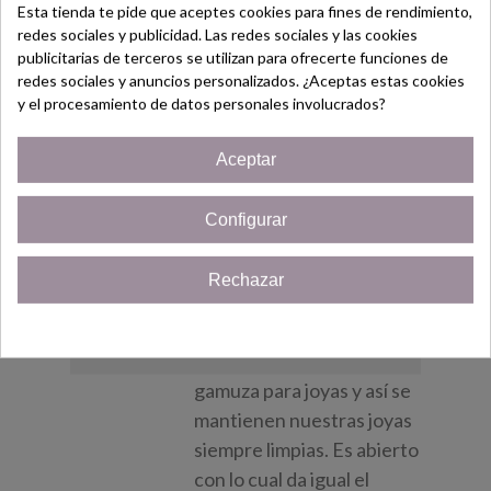
Añadir Al Carrito
Esta tienda te pide que aceptes cookies para fines de rendimiento,
redes sociales y publicidad. Las redes sociales y las cookies
¡Bienvenido/a!
Vista Rápida
publicitarias de terceros se utilizan para ofrecerte funciones de
redes sociales y anuncios personalizados. ¿Aceptas estas cookies
Regístrate hoy y consigue un
y el procesamiento de datos personales involucrados?
Cupón
¡5% de descuento!
Anillo - Acero Hipoalergenico
Aceptar
Solo por ser nuevo cliente!
- Color Dorado - Piedras
Enlazadas
Configurar
¡Quiero mi cupón!
(impuestos inc.)
10,95 €
Anillo de ACERO color
Rechazar
Dorado, no se pone feo,
Cerrar
aunque recomendamos
que se limpien con una
gamuza para joyas y así se
mantienen nuestras joyas
siempre limpias. Es abierto
con lo cual da igual el