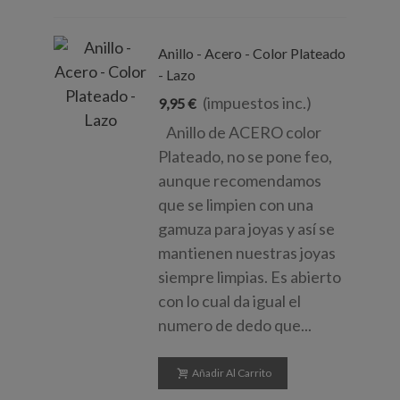
Anillo - Acero - Color Plateado
- Lazo
(impuestos inc.)
9,95 €
Anillo de ACERO color
Plateado, no se pone feo,
aunque recomendamos
que se limpien con una
gamuza para joyas y así se
mantienen nuestras joyas
siempre limpias. Es abierto
con lo cual da igual el
numero de dedo que...
Añadir Al Carrito