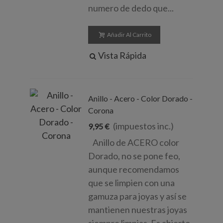
numero de dedo que...
Añadir Al Carrito
Vista Rápida
Anillo - Acero - Color Dorado -
Corona
(impuestos inc.)
9,95 €
Anillo de ACERO color
Dorado, no se pone feo,
aunque recomendamos
que se limpien con una
gamuza para joyas y así se
mantienen nuestras joyas
siempre limpias. Es abierto