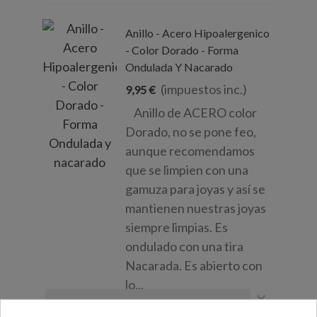
Anillo - Acero Hipoalergenico
- Color Dorado - Forma
Ondulada Y Nacarado
(impuestos inc.)
9,95 €
Anillo de ACERO color
Dorado, no se pone feo,
aunque recomendamos
que se limpien con una
gamuza para joyas y así se
mantienen nuestras joyas
siempre limpias. Es
ondulado con una tira
Nacarada. Es abierto con
lo...
×