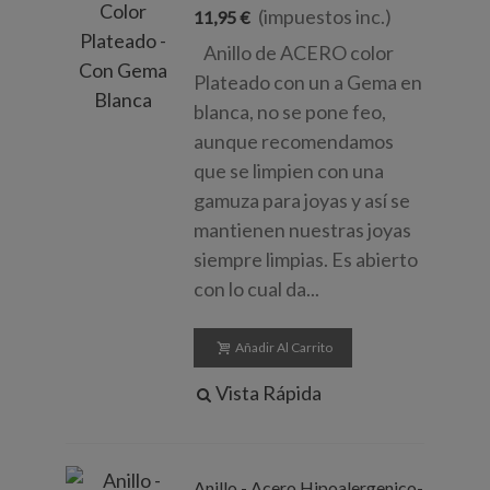
(impuestos inc.)
11,95 €
Anillo de ACERO color
Plateado con un a Gema en
blanca, no se pone feo,
aunque recomendamos
que se limpien con una
gamuza para joyas y así se
mantienen nuestras joyas
siempre limpias. Es abierto
con lo cual da...
Añadir Al Carrito
Vista Rápida
Anillo - Acero Hipoalergenico-