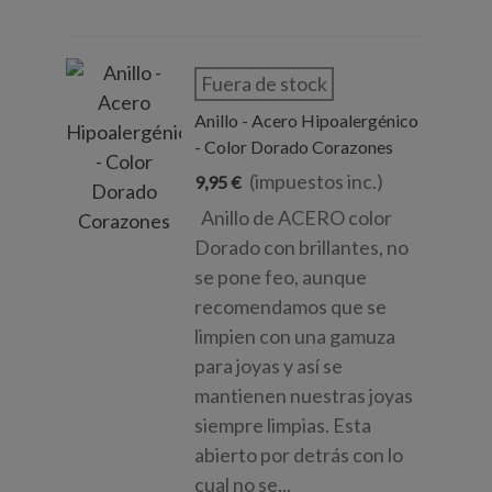
Fuera de stock
Anillo - Acero Hipoalergénico
- Color Dorado Corazones
(impuestos inc.)
9,95 €
Anillo de ACERO color
Dorado con brillantes, no
se pone feo, aunque
recomendamos que se
limpien con una gamuza
para joyas y así se
mantienen nuestras joyas
siempre limpias. Esta
abierto por detrás con lo
cual no se...