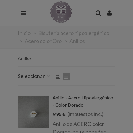
Inicio
>
Bisutería acero hipoalergénico
>
Acero color Oro
>
Anillos
Anillos
Seleccionar
Anillo - Acero Hipoalergénico
- Color Dorado
(impuestos inc.)
9,95 €
Anillo de ACERO color
Dorado, no se pone feo,