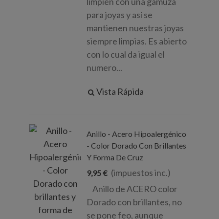
limpien con una gamuza
para joyas y así se
mantienen nuestras joyas
siempre limpias. Es abierto
con lo cual da igual el
numero...
Vista Rápida
Anillo - Acero Hipoalergénico
- Color Dorado Con Brillantes
Y Forma De Cruz
(impuestos inc.)
9,95 €
Anillo de ACERO color
Dorado con brillantes, no
se pone feo, aunque