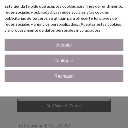
y así se mantienen nuestras joyas siempre
Esta tienda te pide que aceptes cookies para fines de rendimiento,
limpias.
redes sociales y publicidad. Las redes sociales y las cookies
¡Bienvenido/a!
publicitarias de terceros se utilizan para ofrecerte funciones de
Un regalo perfecto para: Amigas, Madres,
redes sociales y anuncios personalizados. ¿Aceptas estas cookies
Regístrate hoy y consigue un
y el procesamiento de datos personales involucrados?
Hermanas, Tías, Abuela o cualquier
Cupón
¡5% de descuento!
evento que quieras sorprender con este
Aceptar
Solo por ser nuevo cliente!
regalo.
Configurar
¡Quiero mi cupón!
12,95 €
(impuestos inc.)
Rechazar
Últimas unidades en stock
2 Artículos
Cerrar
-
+
Añadir Al Carrito
Referencia:
COLLA017