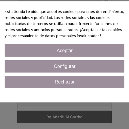
×
No se pone feo, aunque recomendamos
Esta tienda te pide que aceptes cookies para fines de rendimiento,
que se limpien con una gamuza para joyas
redes sociales y publicidad. Las redes sociales y las cookies
¡Bienvenido/a!
y así se mantienen nuestras joyas siempre
publicitarias de terceros se utilizan para ofrecerte funciones de
redes sociales y anuncios personalizados. ¿Aceptas estas cookies
limpias.
Regístrate hoy y consigue un
y el procesamiento de datos personales involucrados?
Cupón
¡5% de descuento!
Un regalo perfecto para: Amigas, Madres,
Hermanas, Tías, Abuela o cualquier
Aceptar
Solo por ser nuevo cliente!
evento que quieras sorprender con este
regalo.
Configurar
¡Quiero mi cupón!
Rechazar
12,95 €
Cerrar
(impuestos inc.)
-
+
Añadir Al Carrito