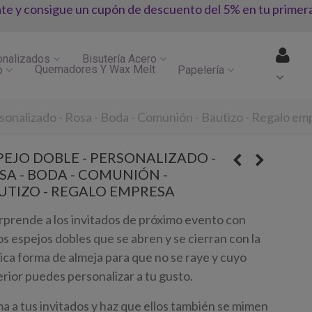
ate y consigue un cupón de descuento del 5% en tu primer
onalizados
Bisutería Acero
Quemadores Y Wax Melt
p
Papelería
rsonalizado - Rosa - Boda - Comunión - Bautizo - Regalo e
PEJO DOBLE - PERSONALIZADO -
SA - BODA - COMUNIÓN -
UTIZO - REGALO EMPRESA
prende a los invitados de próximo evento con
os espejos dobles que se abren y se cierran con la
sica forma de almeja para que no se raye y cuyo
erior puedes personalizar a tu gusto.
a a tus invitados y haz que ellos también se mimen