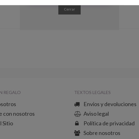
Cerrar
N REGALO
TEXTOS LEGALES
osotros
Envíos y devoluciones
e con nosotros
Aviso legal
 Sitio
Política de privacidad
Sobre nosotros