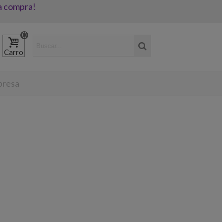
a compra!
0
Carro
mpresa