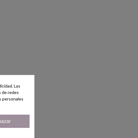
icidad. Las
es de redes
s personales
azar