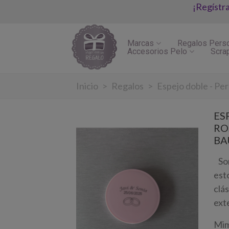
¡Regístr
Marcas
Regalos Pers
Accesorios Pelo
Scra
Inicio
>
Regalos
>
Espejo doble - Pe
ES
RO
BA
Sor
est
clá
ext
Mim