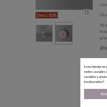
con
Gra
Desc.
-10%
Se 
tra
pre
El 
6,
Esta tienda te 
redes sociales 
sociales y anun
-
involucrados?
Ace
Ref
Mar