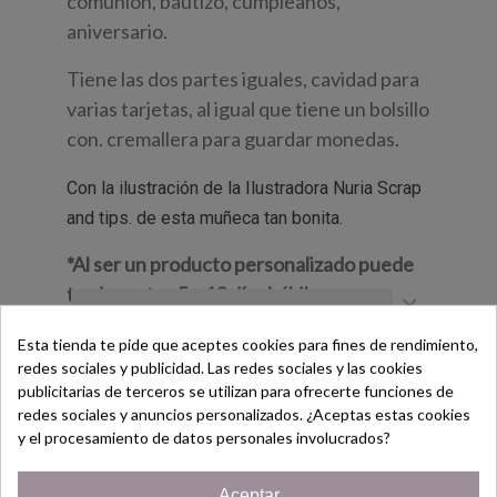
comunión, bautizo, cumpleaños,
aniversario.
Tiene las dos partes iguales, cavidad para
varias tarjetas, al igual que tiene un bolsillo
con. cremallera para guardar monedas.
Con la ilustración de la Ilustradora Nuria Scrap
and tips. de esta muñeca tan bonita.
*Al ser un producto personalizado puede
tardar entre 5 y 10 días hábiles, para
×
cualquier consulta o si tenéis problema de
Esta tienda te pide que aceptes cookies para fines de rendimiento,
tiempo por si lo podemos tener antes,
redes sociales y publicidad. Las redes sociales y las cookies
escribir al whatsapp.
¡Bienvenido/a!
publicitarias de terceros se utilizan para ofrecerte funciones de
redes sociales y anuncios personalizados. ¿Aceptas estas cookies
Aunque se enviará en cuanto este.
Regístrate hoy y consigue un
y el procesamiento de datos personales involucrados?
Cupón
¡5% de descuento!
Aceptar