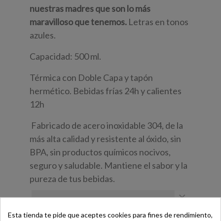
nuestras madres que son lo más
maravilloso que tenemos.
Letras en tonos
azules.
Capacidad: 500 ml.
Térmica con Doble Capa y tapón
hermético. Bebidas frías 24h y calientes
12h
Fabricado de acero inoxidable 304, de la
más alta calidad y resistente al óxido, sin
BPA, sin productos químicos nocivos,
seguro y saludable. Mantiene el sabor y la
pureza de tus bebidas.
×
Con tapa de madera a rosca, se puede
personalizar también la tapa.
Esta tienda te pide que aceptes cookies para fines de rendimiento,