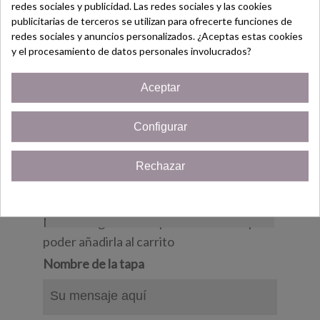
redes sociales y publicidad. Las redes sociales y las cookies
¡Bienvenido/a!
Se puede meter el lavavajillas.
publicitarias de terceros se utilizan para ofrecerte funciones de
redes sociales y anuncios personalizados. ¿Aceptas estas cookies
Regístrate hoy y consigue un
* Al ser algo personalizado tardará entre 5-7
y el procesamiento de datos personales involucrados?
Cupón
¡5% de descuento!
días hábiles. Aunque si lo tenemos antes lo
Aceptar
enviamos antes.
Solo por ser nuevo cliente!
Configurar
¡Quiero mi cupón!
Rechazar
22,46 €
(impuestos inc.)
24,95 €
Cerrar
Personalización del producto
No olvide guardar su personalización para
poder añadirla al carrito
Nombre de la tapa