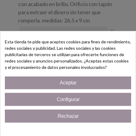
con acabado en brillo. Orificio con tapón
para extraer el dinero sin tener que
romperla. medidas: 26,5 x 9 cm
×
Esta tienda te pide que aceptes cookies para fines de rendimiento,
9,86 €
(impuestos inc.)
10,95 €
redes sociales y publicidad. Las redes sociales y las cookies
¡Bienvenido/a!
publicitarias de terceros se utilizan para ofrecerte funciones de
Personalización del producto
redes sociales y anuncios personalizados. ¿Aceptas estas cookies
No olvide guardar su personalización para
Regístrate hoy y consigue un
y el procesamiento de datos personales involucrados?
poder añadirla al carrito
Cupón
¡5% de descuento!
Personalizar
Aceptar
Solo por ser nuevo cliente!
Configurar
¡Quiero mi cupón!
250 caracteres como máximo
Rechazar
Cerrar
Guardar Personalización