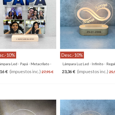
sc.
-10%
Desc.
-10%
ámpara Led - Papá - Metacrilato -
Añadir Al Carrito
Lámpara Luz Led - Infinito - Rega
Añadir Al Carrito
Regalo
Parejas
(impuestos inc.)
(impuestos inc.)
16 €
23,36 €
27,95 €
25,