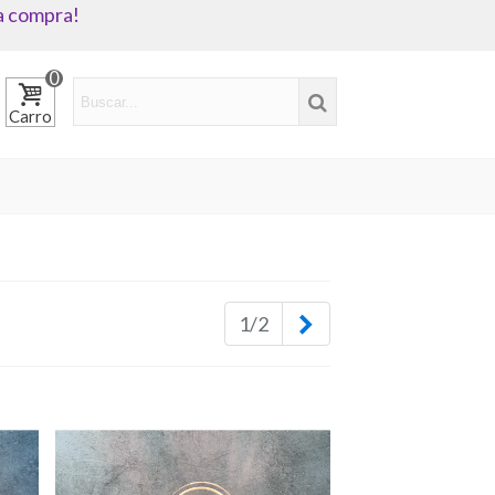
a compra!
0
Carro
Siguiente
1/2