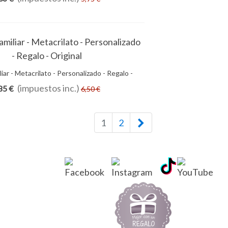
liar - Metacrilato - Personalizado - Regalo -
Añadir Al Carrito
Original
(impuestos inc.)
85 €
6,50 €
Siguiente
1
2