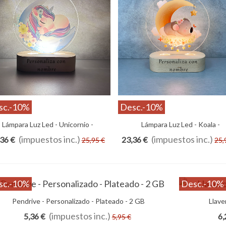
sc.
-10%
Desc.
-10%
Lámpara Luz Led - Unicornio -
Añadir Al Carrito
Lámpara Luz Led - Koala -
Añadir Al Carrito
sonalizada Con Foto - Ilustración -
Personalizada Con Foto - Ilustrac
(impuestos inc.)
(impuestos inc.)
36 €
23,36 €
25,95 €
25,
Bebés
Bebés
sc.
-10%
Desc.
-10%
Pendrive - Personalizado - Plateado - 2 GB
Añadir Al Carrito
Llave
(impuestos inc.)
5,36 €
6,
5,95 €