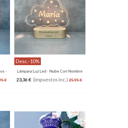
Desc.
-10%
los -
Lámpara Luz Led - Nube Con Nombre
Añadir Al Carrito
- Personalizada Con Foto - Ilustración
(impuestos inc.)
23,36 €
95 €
25,95 €
- Bebés