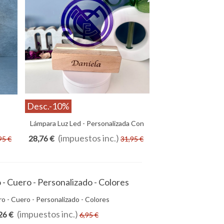
Desc.
-10%
Lámpara Luz Led - Personalizada Con
Vista Rápida
ión -
Foto
(impuestos inc.)
28,76 €
95 €
31,95 €
ro - Cuero - Personalizado - Colores
Añadir Al Carrito
(impuestos inc.)
26 €
6,95 €