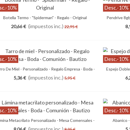
sc.
-10%
Desc.
-10%
Botella Termo - "Spiderman" - Regalo - Original
Añadir Al Carrito
Pendrive 8gb
(impuestos inc.)
20,66 €
8,
22,95 €
sc.
-10%
Desc.
-10%
rro De Miel - Personalizado - Regalo Empresa - Boda -
Añadir Al Carrito
Espejo Doble
Comunión - Bautizo
(impuestos inc.)
5,36 €
6,
5,95 €
sc.
-10%
Desc.
-10%
mina Metacrilato Personalizado - Mesa Comensales -
Añadir Al Carrito
Abanico -
Boda - Comunión - Bautizo
(impuestos inc.)
8,06 €
5,
8,95 €