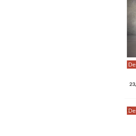
De
Per
23,
De