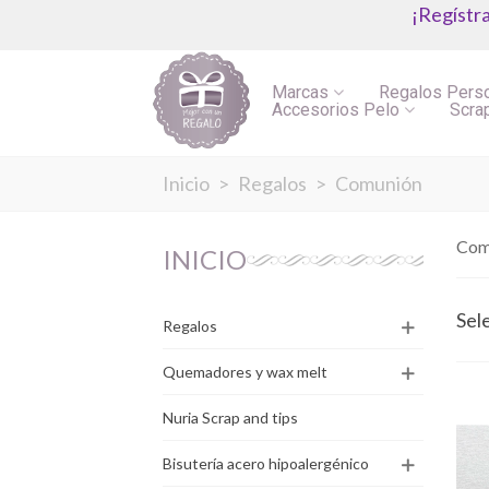
¡Regístr
Marcas
Regalos Pers
Accesorios Pelo
Scra
Inicio
>
Regalos
>
Comunión
Com
INICIO
Sel
Regalos
Quemadores y wax melt
Nuria Scrap and tips
Bisutería acero hipoalergénico