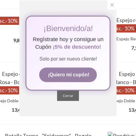
×
sc.
-10%
¡Bienvenido/a!
Desc.
-10%
Añadir Al Carrito
Perla - Cacao - Colores
Espejo Rec
Regístrate hoy y consigue un
(impuestos inc.)
9,86 €
10,95 €
Com
Cupón
¡5% de descuento!
7,
Solo por ser nuevo cliente!
¡Quiero mi cupón!
sc.
-10%
Desc.
-10%
Cerrar
ejo Doble Con Luz Led - Personalizado - Rosa - Boda -
Añadir Al Carrito
Espejo Doble 
Comunión - Bautizo - Regalo Empresa
- Co
(impuestos inc.)
13,46 €
13,
14,95 €