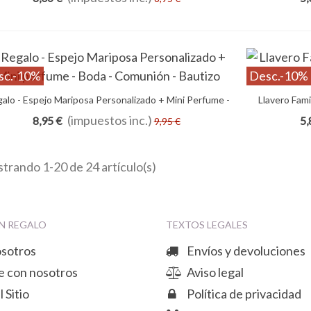
sc.
-10%
Desc.
-10%
alo - Espejo Mariposa Personalizado + Mini Perfume -
Añadir Al Carrito
Llavero Fami
Boda - Comunión - Bautizo
(impuestos inc.)
8,95 €
5,
9,95 €
trando 1-20 de 24 artículo(s)
N REGALO
TEXTOS LEGALES
osotros
Envíos y devoluciones
e con nosotros
Aviso legal
 Sitio
Política de privacidad