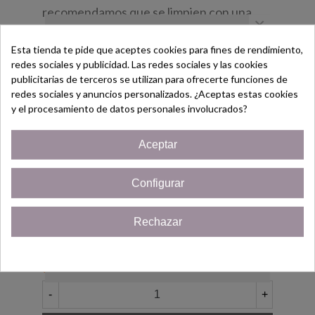
recomendamos que se limpien con una
×
gamuza de limpiar joyas para mantenerlos
siempre limpios.
Esta tienda te pide que aceptes cookies para fines de rendimiento,
redes sociales y publicidad. Las redes sociales y las cookies
¡Bienvenido/a!
🎁Regalo para: mamá, novia, esposa,
publicitarias de terceros se utilizan para ofrecerte funciones de
redes sociales y anuncios personalizados. ¿Aceptas estas cookies
mujer, hija, amiga, abuela, hermana, tía,
Regístrate hoy y consigue un
y el procesamiento de datos personales involucrados?
cumpleaños etc.
Cupón
¡5% de descuento!
Aceptar
Eventos: San valentín, Cumpleaños, Día de
Solo por ser nuevo cliente!
la madre, Navidad, Regalo de empresa,
Configurar
Compromiso.
¡Quiero mi cupón!
Rechazar
Cerrar
7,95 €
(impuestos inc.)
Últimas unidades en stock
2 Artículos
-
+